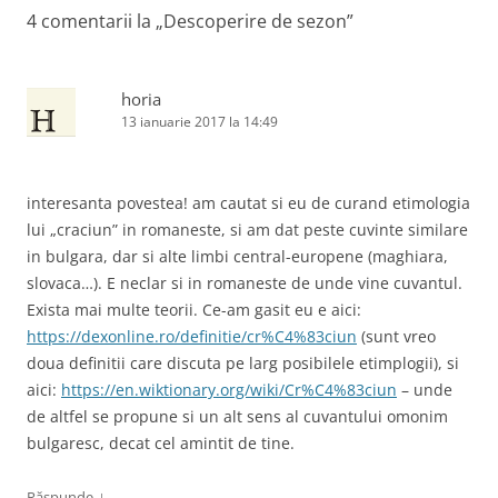
4 comentarii la „
Descoperire de sezon
”
horia
13 ianuarie 2017 la 14:49
interesanta povestea! am cautat si eu de curand etimologia
lui „craciun” in romaneste, si am dat peste cuvinte similare
in bulgara, dar si alte limbi central-europene (maghiara,
slovaca…). E neclar si in romaneste de unde vine cuvantul.
Exista mai multe teorii. Ce-am gasit eu e aici:
https://dexonline.ro/definitie/cr%C4%83ciun
(sunt vreo
doua definitii care discuta pe larg posibilele etimplogii), si
aici:
https://en.wiktionary.org/wiki/Cr%C4%83ciun
– unde
de altfel se propune si un alt sens al cuvantului omonim
bulgaresc, decat cel amintit de tine.
↓
Răspunde