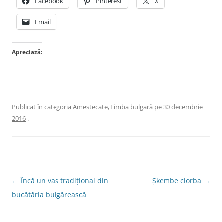
Facebook
Pinterest
X
Email
Apreciază:
Publicat în categoria
Amestecate
,
Limba bulgară
pe
30 decembrie
2016
.
Navigare
←
Încă un vas tradițional din
Șkembe ciorba
→
în
bucătăria bulgărească
articole