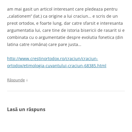
am mai gasit un articol interesant care pledeaza pentru
„calationem” (lat.) ca origine a lui craciun… e scris de un
preot ortodox, e foarte lung, dar catre sfarsit e interesanta
argumentatia lui, care tine de istoria bisericii de rasarit si e
combinata cu o argumentatie despre evolutia fonetica (din
latina catre româna) care pare justa…
http://www.crestinortodox.ro/craciun/craciun-
ortodox/etimologia-cuvantului-craciun-68385.html
↓
Răspunde
Lasă un răspuns