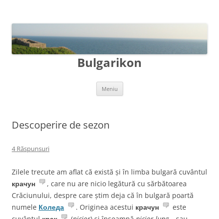
Bulgarikon
Sari
Meniu
la
conținut
Descoperire de sezon
4 Răspunsuri
Zilele trecute am aflat că există și în limba bulgară cuvântul
крачун
, care nu are nicio legătură cu sărbătoarea
Crăciunului, despre care știm deja că în bulgară poartă
numele
Коледа
. Originea acestui
крачун
este
cuvântul
крак
(
picior
) și înseamnă
picior lung
– sau