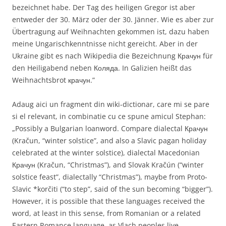
bezeichnet habe. Der Tag des heiligen Gregor ist aber
entweder der 30. März oder der 30. Jänner. Wie es aber zur
Übertragung auf Weihnachten gekommen ist, dazu haben
meine Ungarischkenntnisse nicht gereicht. Aber in der
Ukraine gibt es nach Wikipedia die Bezeichnung Крачун für
den Heiligabend neben Коляда. In Galizien heißt das
Weihnachtsbrot крачун.”
Adaug aici un fragment din wiki-dictionar, care mi se pare
si el relevant, in combinatie cu ce spune amicul Stephan:
„Possibly a Bulgarian loanword. Compare dialectal Крачун
‎(Kračun, “winter solstice”, and also a Slavic pagan holiday
celebrated at the winter solstice), dialectal Macedonian
Крачун ‎(Kračun, “Christmas”), and Slovak Kračún ‎(“winter
solstice feast”, dialectally “Christmas”), maybe from Proto-
Slavic *korčiti ‎(“to step”, said of the sun becoming “bigger”).
However, it is possible that these languages received the
word, at least in this sense, from Romanian or a related
Eastern Romance language, as Vlach peoples live