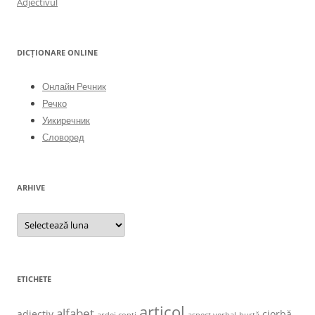
Adjectivul
DICȚIONARE ONLINE
Онлайн Речник
Речко
Уикиречник
Словоред
ARHIVE
Arhive
ETICHETE
articol
alfabet
adjectiv
ciorbă
ardei copți
aspect verbal
burtă