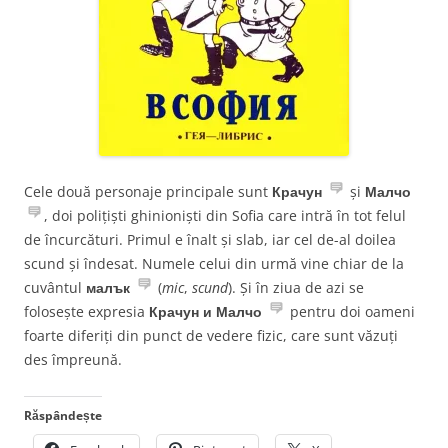
Cele două personaje principale sunt
Крачун
și
Малчо
, doi polițiști ghinioniști din Sofia care intră în tot felul
de încurcături. Primul e înalt și slab, iar cel de-al doilea
scund și îndesat. Numele celui din urmă vine chiar de la
cuvântul
малък
(
mic
,
scund
). Și în ziua de azi se
folosește expresia
Крачун и Малчо
pentru doi oameni
foarte diferiți din punct de vedere fizic, care sunt văzuți
des împreună.
Răspândește