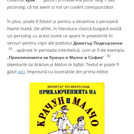
piciorong
, că tot avem și noi un cuvânt corespunzător.
În plus, poate fi folosit și pentru a desemna o persoană
foarte înaltă. De altfel, în literatura clasică bulgară există
un personaj cu acest nume ce apare în povestirile în
versuri pentru copii ale poetului
Димитър Подвързачов
, apărute în perioada interbelică, cum ar fi de exemplu
„
Приключенията на Крачун и Малчо в София
”
(
Aventurile lui Krăciun și Malcio în Sofia
). Textul ei poate fi
găsit
aici
, împreună cu ilustrațiile din prima ediție.