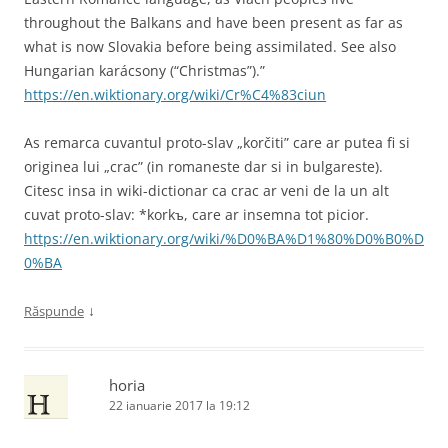
throughout the Balkans and have been present as far as
what is now Slovakia before being assimilated. See also
Hungarian karácsony ‎(“Christmas”).”
https://en.wiktionary.org/wiki/Cr%C4%83ciun
As remarca cuvantul proto-slav „korčiti” care ar putea fi si
originea lui „crac” (in romaneste dar si in bulgareste).
Citesc insa in wiki-dictionar ca crac ar veni de la un alt
cuvat proto-slav: *korkъ, care ar insemna tot picior.
https://en.wiktionary.org/wiki/%D0%BA%D1%80%D0%B0%D
0%BA
↓
Răspunde
horia
22 ianuarie 2017 la 19:12