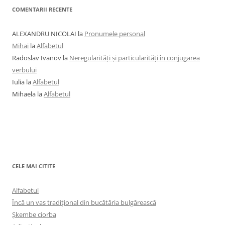
COMENTARII RECENTE
ALEXANDRU NICOLAI
la
Pronumele personal
Mihai
la
Alfabetul
Radoslav Ivanov
la
Neregularități și particularități în conjugarea
verbului
Iulia
la
Alfabetul
Mihaela
la
Alfabetul
CELE MAI CITITE
Alfabetul
Încă un vas tradițional din bucătăria bulgărească
Șkembe ciorba