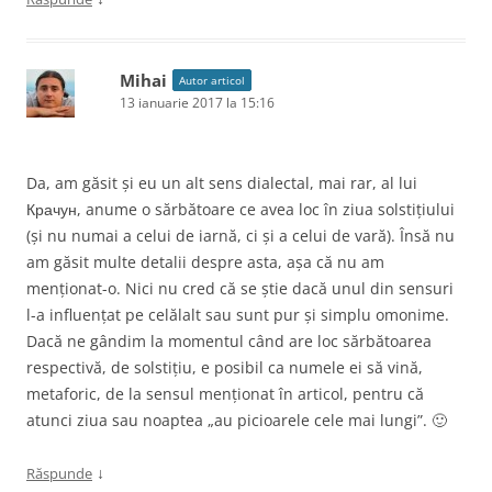
Mihai
Autor articol
13 ianuarie 2017 la 15:16
Da, am găsit și eu un alt sens dialectal, mai rar, al lui
Крачун, anume o sărbătoare ce avea loc în ziua solstițiului
(și nu numai a celui de iarnă, ci și a celui de vară). Însă nu
am găsit multe detalii despre asta, așa că nu am
menționat-o. Nici nu cred că se știe dacă unul din sensuri
l-a influențat pe celălalt sau sunt pur și simplu omonime.
Dacă ne gândim la momentul când are loc sărbătoarea
respectivă, de solstițiu, e posibil ca numele ei să vină,
metaforic, de la sensul menționat în articol, pentru că
atunci ziua sau noaptea „au picioarele cele mai lungi”. 🙂
↓
Răspunde