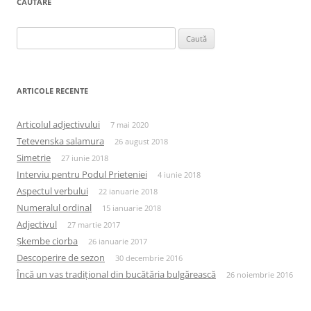
CĂUTARE
Caută
după:
ARTICOLE RECENTE
Articolul adjectivului
7 mai 2020
Tetevenska salamura
26 august 2018
Simetrie
27 iunie 2018
Interviu pentru Podul Prieteniei
4 iunie 2018
Aspectul verbului
22 ianuarie 2018
Numeralul ordinal
15 ianuarie 2018
Adjectivul
27 martie 2017
Șkembe ciorba
26 ianuarie 2017
Descoperire de sezon
30 decembrie 2016
Încă un vas tradițional din bucătăria bulgărească
26 noiembrie 2016