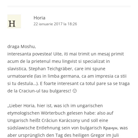
Horia
22 ianuarie 2017 la 18:26
draga Moshu,
interesanta povestea! Uite, iti mai trimit un mesaj primit
acum de la prietenul meu lingvist si specializat in
slavistica, Stephan Teichgräber, care imi spune
urmatoarele (las in limba germana, ca am impresia ca stii
si tu destula…). E foarte interesant ca totul pare sa se traga
de la Craciun-ul tau bulgaresc! 🙂
„Lieber Horia, hier ist, was ich im ungarischen
etymologischen Wörterbuch gelesen habe: also auf
Ungarisch heißt Crăciun Karácsony und soll eine
südslawische Entlehnung sein von bulgarisch Крачун, was
aber ursprünglich den Tag des heiligen Gregor im Juli