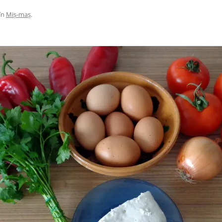
în
Miș-maș
.