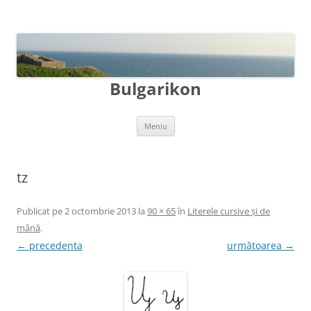
Bulgarikon
Sari
Meniu
la
conținut
tz
Publicat
pe
2 octombrie 2013
la
90 × 65
în
Literele cursive și de
mână
.
← precedenta
următoarea →