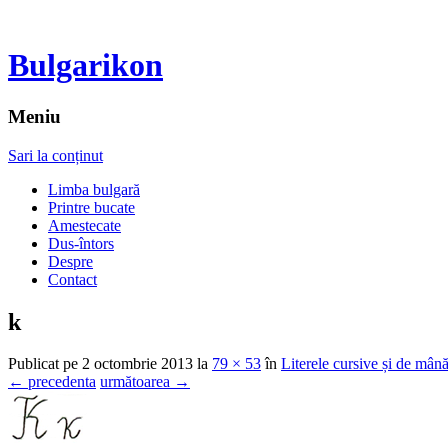
Bulgarikon
Meniu
Sari la conținut
Limba bulgară
Printre bucate
Amestecate
Dus-întors
Despre
Contact
k
Publicat
pe
2 octombrie 2013
la
79 × 53
în
Literele cursive și de mân
← precedenta
următoarea →