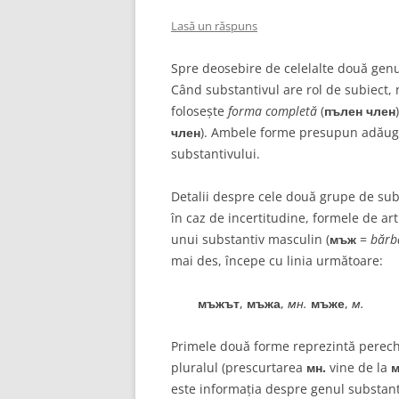
Lasă un răspuns
Spre deosebire de celelalte două genu
Când substantivul are rol de subiect, 
folosește
forma completă
(
пълен член
член
). Ambele forme presupun adăugar
substantivului.
Detalii despre cele două grupe de subs
în caz de incertitudine, formele de art
unui substantiv masculin (
мъж
=
bărb
mai des, începe cu linia următoare:
мъжът
,
мъжа
,
мн.
мъже
,
м.
Primele două forme reprezintă pere
pluralul (prescurtarea
мн.
vine de la
м
este informația despre genul substant