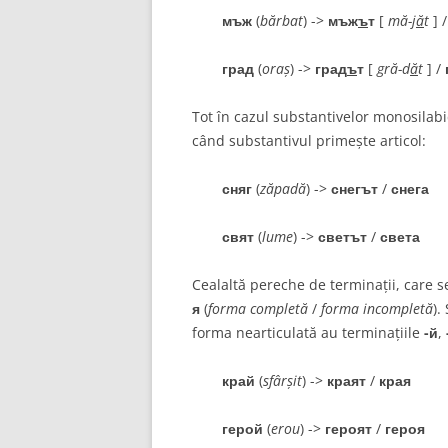
мъж
(
bărbat
) ->
мъж
ъ
т
[
mă-j
ă
t
] 
град
(
oraș
) ->
град
ъ
т
[
gră-d
ă
t
] /
Tot în cazul substantivelor monosilab
când substantivul primește articol:
сняг
(
zăpadă
) ->
снегът
/
снега
свят
(
lume
) ->
светът
/
света
Cealaltă pereche de terminații, care s
я
(
forma completă
/
forma incompletă
).
forma nearticulată au terminațiile
-й
,
край
(
sfârșit
) ->
краят
/
края
герой
(
erou
) ->
героят
/
героя