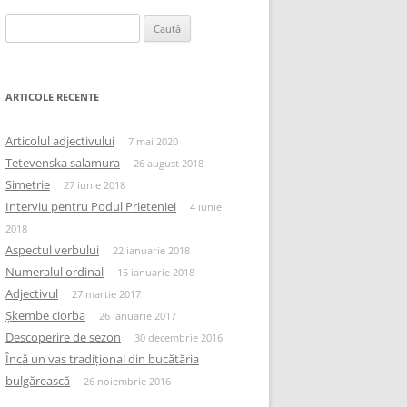
Caută
după:
ARTICOLE RECENTE
Articolul adjectivului
7 mai 2020
Tetevenska salamura
26 august 2018
Simetrie
27 iunie 2018
Interviu pentru Podul Prieteniei
4 iunie
2018
Aspectul verbului
22 ianuarie 2018
Numeralul ordinal
15 ianuarie 2018
Adjectivul
27 martie 2017
Șkembe ciorba
26 ianuarie 2017
Descoperire de sezon
30 decembrie 2016
Încă un vas tradițional din bucătăria
bulgărească
26 noiembrie 2016