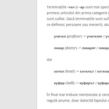
Terminațiile
-тел
și
-ар
sunt mai specia
primesc articolul din prima categorie 
sunt sufixe. Dacă terminațiile sunt suf
ce definesc persoane sau meserii), atun
учител
(
profesor
) ->
учителят
/
у
лекар
(
doctor
) ->
лекарят
/
лекар
dar
хотел
(
hotel
) ->
хотелът
/
хотела
куфар
(
ladă
) ->
куфарът
/
куфар
În final mai trebuie menționate și zec
regulă anume, doar datorită faptului 