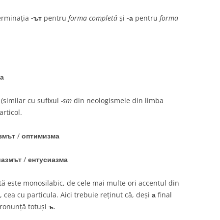
erminația
-ът
pentru
forma completă
și
-а
pentru
forma
а
(similar cu sufixul
-sm
din neologismele din limba
rticol.
змът
/
оптимизма
иазмът
/
ентусиазма
tă este monosilabic, de cele mai multe ori accentul din
 cea cu particula. Aici trebuie reținut că, deși
а
final
pronunță totuși
ъ
.