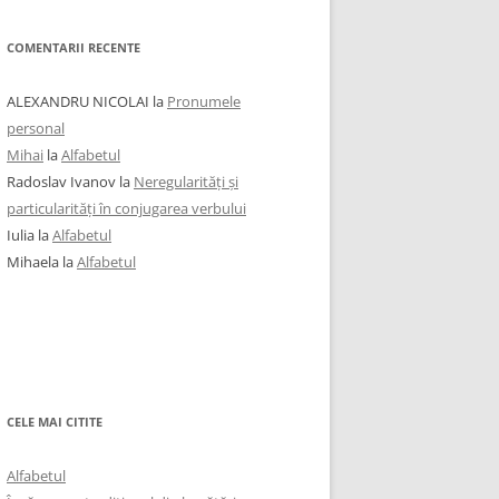
COMENTARII RECENTE
ALEXANDRU NICOLAI
la
Pronumele
personal
Mihai
la
Alfabetul
Radoslav Ivanov
la
Neregularități și
particularități în conjugarea verbului
Iulia
la
Alfabetul
Mihaela
la
Alfabetul
CELE MAI CITITE
Alfabetul