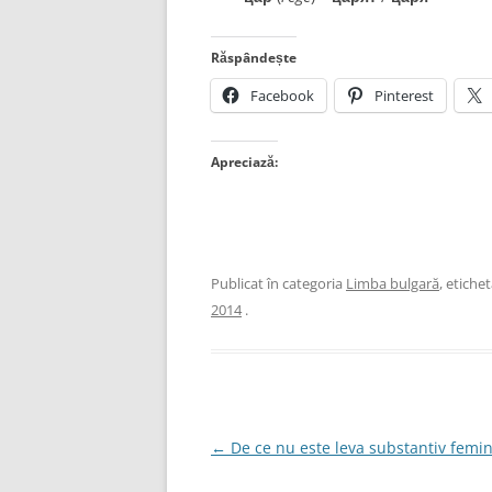
Răspândește
Facebook
Pinterest
Apreciază:
Publicat în categoria
Limba bulgară
, etiche
2014
.
Navigare
←
De ce nu este leva substantiv femi
în