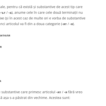
le, pentru că există și substantive de acest tip care
(
-ът
/
-а
), anume cele în care cele două terminații nu
ixe (și în acest caz de multe ori e vorba de substantive
ci articolul va fi din a doua categorie (
-ят
/
-я
).
чителя
я
а
e substantive care primesc articolul
-ят
/
-я
fără vreo
că așa s-a păstrat din vechime. Acestea sunt: