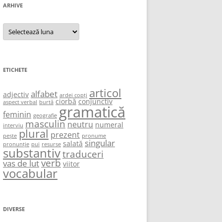
ARHIVE
Arhive
ETICHETE
articol
alfabet
adjectiv
ardei copți
ciorbă
conjunctiv
aspect verbal
burtă
gramatică
feminin
geografie
masculin
neutru
numeral
interviu
plural
prezent
pește
pronume
singular
salată
pronunție
pui
resurse
substantiv
traduceri
verb
vas de lut
viitor
vocabular
DIVERSE