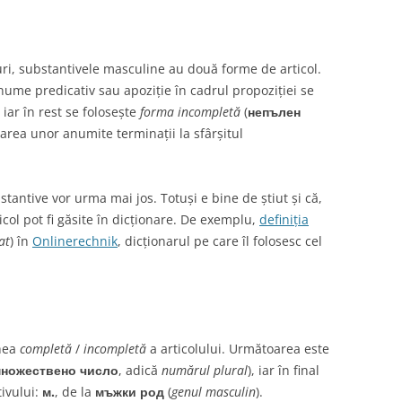
ri, substantivele masculine au două forme de articol.
nume predicativ sau apoziție în cadrul propoziției se
) iar în rest se folosește
forma incompletă
(
непълен
ea unor anumite terminații la sfârșitul
tantive vor urma mai jos. Totuși e bine de știut și că,
icol pot fi găsite în dicționare. De exemplu,
definiția
at
) în
Onlinerechnik
, dicționarul pe care îl folosesc cel
chea
completă
/
incompletă
a articolului. Următoarea este
ножествено число
, adică
numărul
plural
), iar în final
ivului:
м.
, de la
мъжки род
(
genul masculin
).