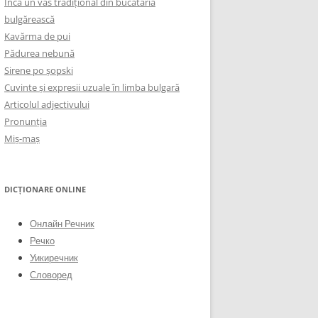
Încă un vas tradițional din bucătăria
bulgărească
Kavărma de pui
Pădurea nebună
Sirene po șopski
Cuvinte și expresii uzuale în limba bulgară
Articolul adjectivului
Pronunția
Miș-maș
DICȚIONARE ONLINE
Онлайн Речник
Речко
Уикиречник
Словоред