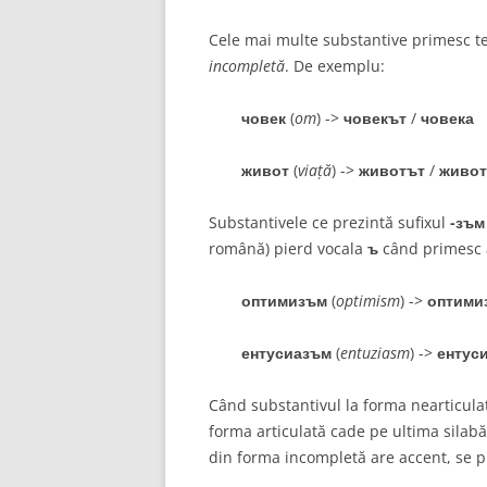
Cele mai multe substantive primesc t
incompletă
. De exemplu:
човек
(
om
) ->
човекът
/
човека
живот
(
viață
) ->
животът
/
живот
Substantivele ce prezintă sufixul
-зъм
română) pierd vocala
ъ
când primesc a
оптимизъм
(
optimism
) ->
оптими
ентусиазъм
(
entuziasm
) ->
ентус
Când substantivul la forma nearticula
forma articulată cade pe ultima silabă,
din forma incompletă are accent, se 