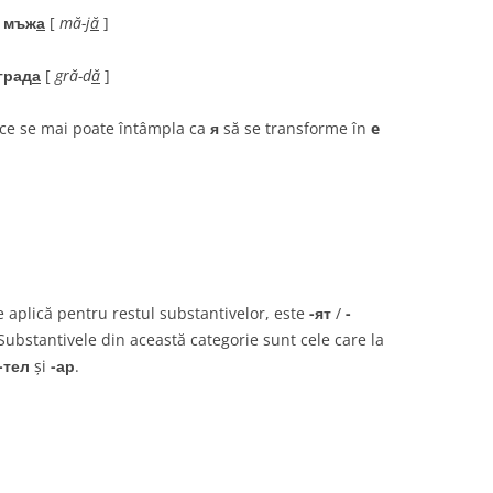
/
мъж
а
[
mă-j
ă
]
град
а
[
gră-d
ă
]
ice se mai poate întâmpla ca
я
să se transforme în
e
e aplică pentru restul substantivelor, este
-ят
/
-
 Substantivele din această categorie sunt cele care la
-тел
și
-ар
.