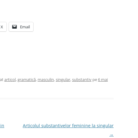
X
Email
tat
articol
,
gramatică
,
masculin
,
singular
,
substantiv
pe
6 mai
nin
Articolul substantivelor feminine la singular
→