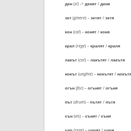
ден
(
zi
) ->
денят
/
деня
зет
(
ginere
) –
зетят
/
зетя
кон
(
cal
) –
конят
/
коня
крал
(
rege
) –
кралят
/
краля
лакът
(
cot
) –
лакътят
/
лакътя
нокът
(
unghie
) –
нокътят
/
нокът
огън
(
foc
) –
огънят
/
огъня
път
(
drum
) –
пътят
/
пътя
сън
(
vis
) –
сънят
/
съня
цар
(
rege
) –
царят
/
царя